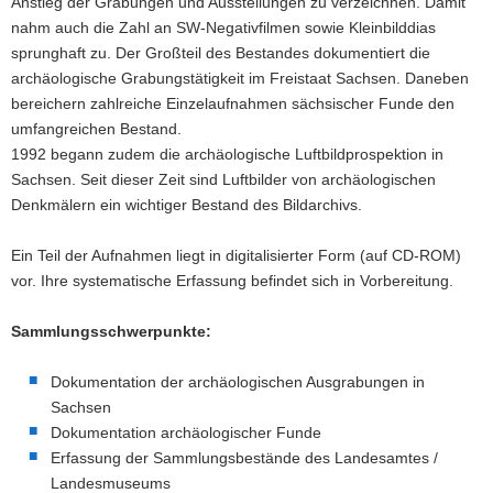
Anstieg der Grabungen und Ausstellungen zu verzeichnen. Damit
a
nahm auch die Zahl an SW-Negativfilmen sowie Kleinbilddias
v
sprunghaft zu. Der Großteil des Bestandes dokumentiert die
i
archäologische Grabungstätigkeit im Freistaat Sachsen. Daneben
g
bereichern zahlreiche Einzelaufnahmen sächsischer Funde den
a
umfangreichen Bestand.
t
1992 begann zudem die archäologische Luftbildprospektion in
i
Sachsen. Seit dieser Zeit sind Luftbilder von archäologischen
o
Denkmälern ein wichtiger Bestand des Bildarchivs.
n
Ein Teil der Aufnahmen liegt in digitalisierter Form (auf CD-ROM)
vor. Ihre systematische Erfassung befindet sich in Vorbereitung.
Sammlungsschwerpunkte:
Dokumentation der archäologischen Ausgrabungen in
Sachsen
Dokumentation archäologischer Funde
Erfassung der Sammlungsbestände des Landesamtes /
Landesmuseums