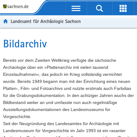
P
P
H
W
F
o
o
a
e
o
r
r
u
i
o
Landesamt für Archäologie Sachsen
t
t
p
t
t
a
a
t
e
e
l
l
i
r
r
Bildarchiv
Hauptinhalt
ü
n
n
e
-
b
a
h
I
B
e
v
a
n
e
Bereits vor dem Zweiten Weltkrieg verfügte die sächsische
r
i
l
f
r
Archäologie über ein »Plattenarchiv mit vielen tausend
g
g
t
o
e
Einzelaufnahmen«, das jedoch im Krieg vollständig vernichtet
r
a
r
i
wurde. Bereits 1949 begann man mit der Einrichtung eines neuen
e
t
m
c
Platten-, Film- und Fotoarchivs und nutzte erstmals auch Farbdias
i
i
a
h
für die Grabungsdokumentation. In den achtziger Jahren wuchs der
f
o
t
Bildbestand weiter an und umfasste nun auch regelmäßige
e
n
i
Ausstellungsdokumentationen des Landesmuseums für
n
o
Vorgeschichte.
d
n
Seit der Neugründung des Landesamtes für Archäologie mit
e
Landesmuseum für Vorgeschichte im Jahr 1993 ist ein rasanter
N